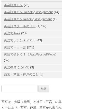
英会話サロン
(23)
英会話サロン Reading Assignment
(14)
英会話サロンReading Assignment
(1)
英会話スクールの日々
(1,782)
英語でJoke
(20)
英語でボランティア！
(43)
英語で一日一言
(243)
英語で歌おう！（Jazz/Gospel/Pops)
(52)
英語教育について
(3)
西宮・芦屋・神戸のこと
(6)
検
索:
西宮は、大阪（梅田）と神戸（三宮）の真
ん中にあり、西宮、芦屋、三宮から来られ