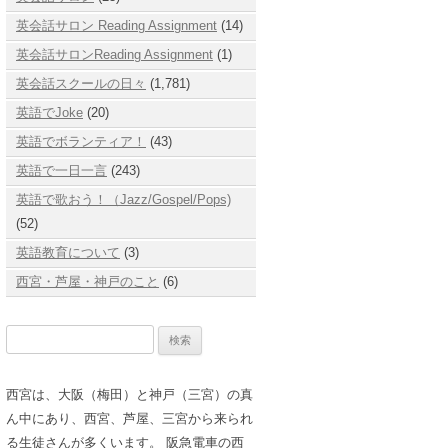
英会話サロン Reading Assignment
(14)
英会話サロンReading Assignment
(1)
英会話スクールの日々
(1,781)
英語でJoke
(20)
英語でボランティア！
(43)
英語で一日一言
(243)
英語で歌おう！（Jazz/Gospel/Pops)
(52)
英語教育について
(3)
西宮・芦屋・神戸のこと
(6)
検
索:
西宮は、大阪（梅田）と神戸（三宮）の真
ん中にあり、西宮、芦屋、三宮から来られ
る生徒さんが多くいます。 阪急電車の西