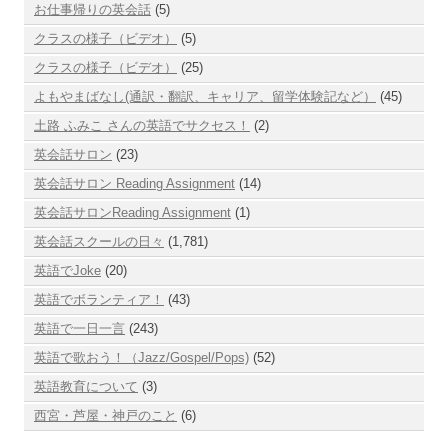
お仕事帰りの英会話
(5)
クラスの様子（ビデオ）
(5)
クラスの様子（ビデオ）
(25)
よもやまばなし(通訳・翻訳、キャリア、留学体験記など）
(45)
土路 ふみこ さんの英語でサクセス！
(2)
英会話サロン
(23)
英会話サロン Reading Assignment
(14)
英会話サロンReading Assignment
(1)
英会話スクールの日々
(1,781)
英語でJoke
(20)
英語でボランティア！
(43)
英語で一日一言
(243)
英語で歌おう！（Jazz/Gospel/Pops)
(52)
英語教育について
(3)
西宮・芦屋・神戸のこと
(6)