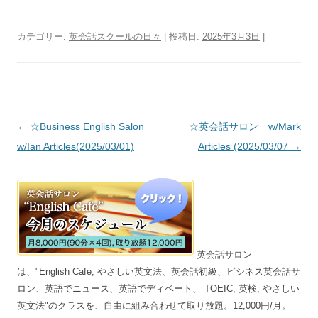
カテゴリー:
英会話スクールの日々
| 投稿日:
2025年3月3日
|
投稿ナビゲーション
←
☆Business English Salon
☆英会話サロン w/Mark
w/Ian Articles(2025/03/01)
Articles (2025/03/07
→
英会話サロン
は、"English Cafe, やさしい英文法、英会話初級、ビシネス英会話サ
ロン、英語でニュース、英語でディベート、 TOEIC, 英検, やさしい
英文法"のクラスを、自由に組み合わせて取り放題。12,000円/月。