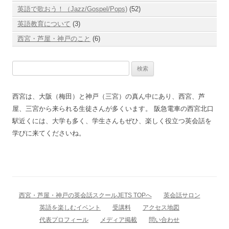
英語で歌おう！（Jazz/Gospel/Pops)
(52)
英語教育について
(3)
西宮・芦屋・神戸のこと
(6)
検
索:
西宮は、大阪（梅田）と神戸（三宮）の真ん中にあり、西宮、芦
屋、三宮から来られる生徒さんが多くいます。 阪急電車の西宮北口
駅近くには、大学も多く、学生さんもぜひ、楽しく役立つ英会話を
学びに来てくださいね。
西宮・芦屋・神戸の英会話スクールJETS TOPへ
英会話サロン
英語を楽しむイベント
受講料
アクセス地図
代表プロフィール
メディア掲載
問い合わせ