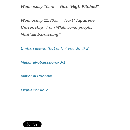
Wednesday 10am:
Next “
High-Pitched”
Wednesday 11:30am
Next “
Japanese
Citizenship”
from
While some people;
Next
“Embarrassing”
Embarrassing (but only if you do it) 2
National-obsessions-3-1
National Phobias
High-Pitched 2