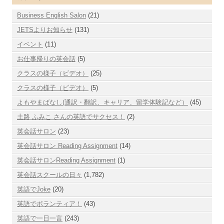
Business English Salon
(21)
JETSよりお知らせ
(131)
イベント
(11)
お仕事帰りの英会話
(5)
クラスの様子（ビデオ）
(25)
クラスの様子（ビデオ）
(5)
よもやまばなし(通訳・翻訳、キャリア、留学体験記など）
(45)
土路 ふみこ さんの英語でサクセス！
(2)
英会話サロン
(23)
英会話サロン Reading Assignment
(14)
英会話サロンReading Assignment
(1)
英会話スクールの日々
(1,782)
英語でJoke
(20)
英語でボランティア！
(43)
英語で一日一言
(243)