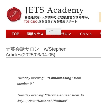
コンテンツへ移動
メニュー
☆英会話サロン w/Stephen
Articles(2025/03/04-05)
Tuesday morning:
“Embarrassing”
from
number 9.´
Tuesday evening:
“Service abuse”
from
In
July
…; Next
“National Phobias”