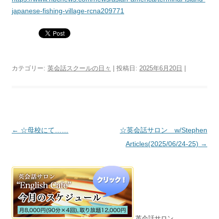
japanese-fishing-village-rcna209771
カテゴリー:
英会話スクールの日々
| 投稿日:
2025年6月20日
|
投稿ナビゲーション
←
☆母校にて……
☆英会話サロン w/Stephen
Articles(2025/06/24-25)
→
英会話サロン