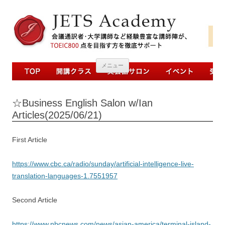
コンテンツへ移動
メニュー
☆Business English Salon w/Ian
Articles(2025/06/21)
First Article
https://www.cbc.ca/radio/sunday/artificial-intelligence-live-
translation-languages-1.7551957
Second Article
https://www.nbcnews.com/news/asian-america/terminal-island-