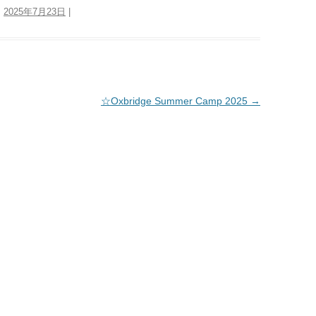
:
2025年7月23日
|
☆Oxbridge Summer Camp 2025
→