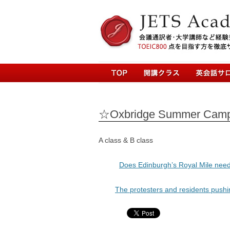
☆Oxbridge Summer Camp w
A class & B class
Does Edinburgh’s Royal Mile need 
The protesters and residents pushi