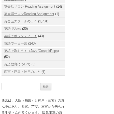
英会話サロン Reading Assignment
(14)
英会話サロンReading Assignment
(1)
英会話スクールの日々
(1,781)
英語でJoke
(20)
英語でボランティア！
(43)
英語で一日一言
(243)
英語で歌おう！（Jazz/Gospel/Pops)
(52)
英語教育について
(3)
西宮・芦屋・神戸のこと
(6)
検
索:
西宮は、大阪（梅田）と神戸（三宮）の真
ん中にあり、西宮、芦屋、三宮から来られ
る生徒さんが多くいます。 阪急電車の西