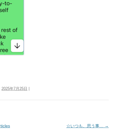
:
2025年7月25日
|
icles
☆いつも、思う事…
→