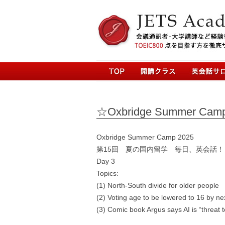
☆Oxbridge Summer Camp
Oxbridge Summer Camp 2025
第15回 夏の国内留学 毎日、英会話！
Day 3
Topics:
(1) North-South divide for older people
(2) Voting age to be lowered to 16 by ne
(3) Comic book Argus says AI is “threat t