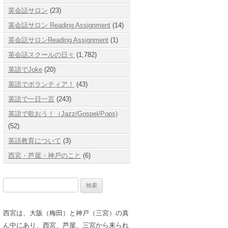
英会話サロン
(23)
英会話サロン Reading Assignment
(14)
英会話サロンReading Assignment
(1)
英会話スクールの日々
(1,782)
英語でJoke
(20)
英語でボランティア！
(43)
英語で一日一言
(243)
英語で歌おう！（Jazz/Gospel/Pops)
(52)
英語教育について
(3)
西宮・芦屋・神戸のこと
(6)
検
索:
西宮は、大阪（梅田）と神戸（三宮）の真
ん中にあり、西宮、芦屋、三宮から来られ