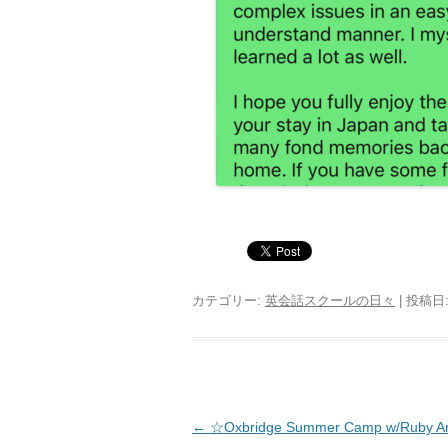
カテゴリー:
英会話スクールの日々
| 投稿日
投稿ナビゲーション
←
☆Oxbridge Summer Camp w/Ruby Art