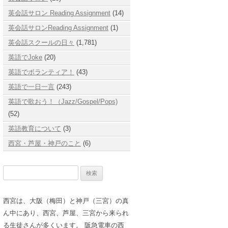
英会話サロン Reading Assignment
(14)
英会話サロンReading Assignment
(1)
英会話スクールの日々
(1,781)
英語でJoke
(20)
英語でボランティア！
(43)
英語で一日一言
(243)
英語で歌おう！（Jazz/Gospel/Pops)
(52)
英語教育について
(3)
西宮・芦屋・神戸のこと
(6)
検
索:
西宮は、大阪（梅田）と神戸（三宮）の真
ん中にあり、西宮、芦屋、三宮から来られ
る生徒さんが多くいます。 阪急電車の西