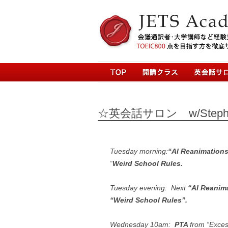
☆英会話サロン w/Stephen Ar
Tuesday morning:
“AI Reanimation
“
Weird School Rules.
Tuesday evening:
Next
“AI Reanim
“Weird School Rules”.
Wednesday 10am:
PTA
from “Exce