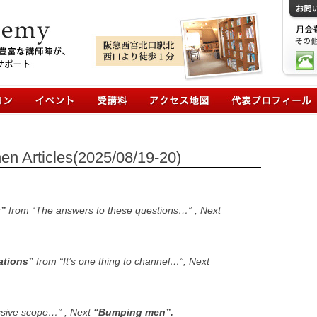
コンテンツへ移動
ticles(2025/08/19-20)
s”
from “The answers to these questions…” ; Next
ations”
from “It’s one thing to channel…”; Next
ssive scope…” ; Next
“Bumping men”.