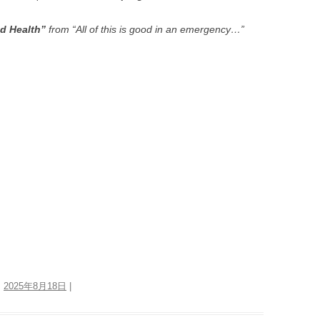
nd Health”
from “All of this is good in an emergency…”
:
2025年8月18日
|