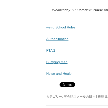
Wednesday 11:30am
Next
“
Noise a
weird School Rules
AI reanimation
PTA 2
Bumping men
Noise and Health
カテゴリー:
英会話スクールの日々
| 投稿日