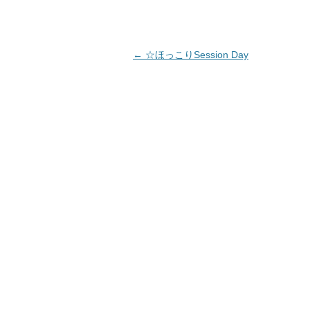
投稿ナビゲーション
←
☆ほっこりSession Day