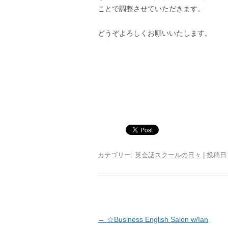
ことで調整させていただきます。
どうぞよろしくお願いいたします。
カテゴリー:
英会話スクールの日々
| 投稿日
投稿ナビゲーション
←
☆Business English Salon w/Ian