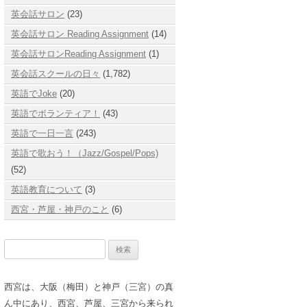
英会話サロン
(23)
英会話サロン Reading Assignment
(14)
英会話サロンReading Assignment
(1)
英会話スクールの日々
(1,782)
英語でJoke
(20)
英語でボランティア！
(43)
英語で一日一言
(243)
英語で歌おう！（Jazz/Gospel/Pops)
(52)
英語教育について
(3)
西宮・芦屋・神戸のこと
(6)
検
索:
西宮は、大阪（梅田）と神戸（三宮）の真
ん中にあり、西宮、芦屋、三宮から来られ