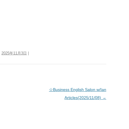
:
2025年11月3日
|
☆Business English Salon w/Ian
Articles(2025/11/08)
→