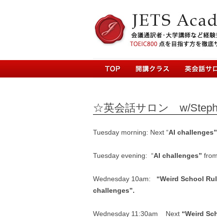
☆英会話サロン w/Stephen Ar
Tuesday morning:
Next “
AI challenges”
Tuesday evening:
“
AI challenges”
from
Wednesday 10am:
“Weird School Ru
challenges”.
Wednesday 11:30am
Next
“Weird Sch