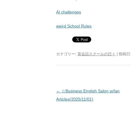
AI challenges
weird School Rules
カテゴリー:
英会話スクールの日々
| 投稿日
投稿ナビゲーション
←
☆Business English Salon w/Ian
Articles(2025/11/01)