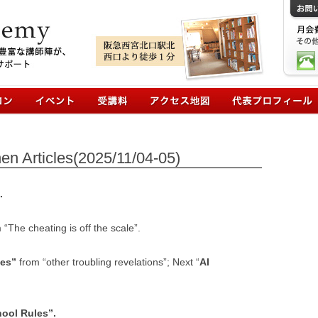
コンテンツへ移動
ticles(2025/11/04-05)
.
 “The cheating is off the scale”.
les”
from “other troubling revelations”; Next
“
AI
ool Rules”.