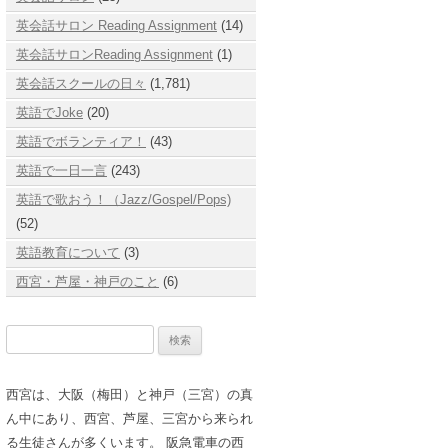
英会話サロン Reading Assignment
(14)
英会話サロンReading Assignment
(1)
英会話スクールの日々
(1,781)
英語でJoke
(20)
英語でボランティア！
(43)
英語で一日一言
(243)
英語で歌おう！（Jazz/Gospel/Pops)
(52)
英語教育について
(3)
西宮・芦屋・神戸のこと
(6)
検
索:
西宮は、大阪（梅田）と神戸（三宮）の真
ん中にあり、西宮、芦屋、三宮から来られ
る生徒さんが多くいます。 阪急電車の西