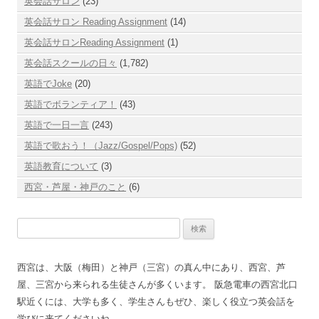
英会話サロン
(23)
英会話サロン Reading Assignment
(14)
英会話サロンReading Assignment
(1)
英会話スクールの日々
(1,782)
英語でJoke
(20)
英語でボランティア！
(43)
英語で一日一言
(243)
英語で歌おう！（Jazz/Gospel/Pops)
(52)
英語教育について
(3)
西宮・芦屋・神戸のこと
(6)
検
索:
西宮は、大阪（梅田）と神戸（三宮）の真ん中にあり、西宮、芦
屋、三宮から来られる生徒さんが多くいます。 阪急電車の西宮北口
駅近くには、大学も多く、学生さんもぜひ、楽しく役立つ英会話を
学びに来てくださいね。