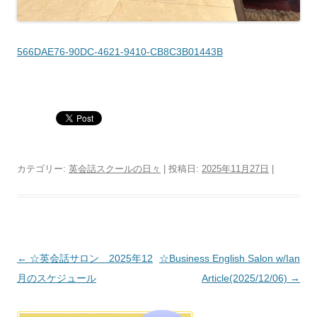
566DAE76-90DC-4621-9410-CB8C3B01443B
カテゴリー:
英会話スクールの日々
| 投稿日:
2025年11月27日
|
投稿ナビゲーション
←
☆英会話サロン 2025年12
☆Business English Salon w/Ian
月のスケジュール
Article(2025/12/06)
→