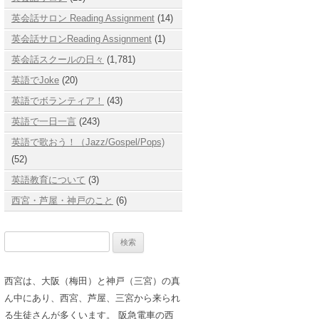
英会話サロン Reading Assignment
(14)
英会話サロンReading Assignment
(1)
英会話スクールの日々
(1,781)
英語でJoke
(20)
英語でボランティア！
(43)
英語で一日一言
(243)
英語で歌おう！（Jazz/Gospel/Pops)
(52)
英語教育について
(3)
西宮・芦屋・神戸のこと
(6)
検
索:
西宮は、大阪（梅田）と神戸（三宮）の真
ん中にあり、西宮、芦屋、三宮から来られ
る生徒さんが多くいます。 阪急電車の西