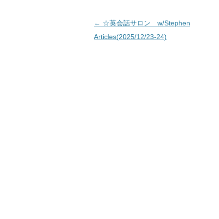
投稿ナビゲーション
←
☆英会話サロン w/Stephen
Articles(2025/12/23-24)