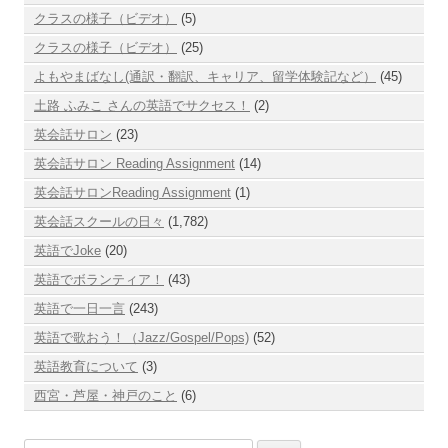
クラスの様子（ビデオ）
(5)
クラスの様子（ビデオ）
(25)
よもやまばなし(通訳・翻訳、キャリア、留学体験記など）
(45)
土路 ふみこ さんの英語でサクセス！
(2)
英会話サロン
(23)
英会話サロン Reading Assignment
(14)
英会話サロンReading Assignment
(1)
英会話スクールの日々
(1,782)
英語でJoke
(20)
英語でボランティア！
(43)
英語で一日一言
(243)
英語で歌おう！（Jazz/Gospel/Pops)
(52)
英語教育について
(3)
西宮・芦屋・神戸のこと
(6)