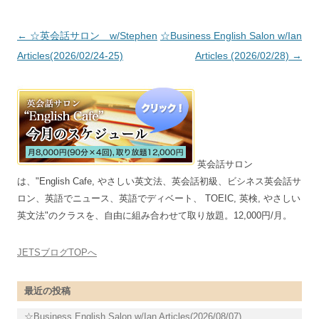
投稿ナビゲーション
←
☆英会話サロン w/Stephen
☆Business English Salon w/Ian
Articles(2026/02/24-25)
Articles (2026/02/28)
→
英会話サロン
は、"English Cafe, やさしい英文法、英会話初級、ビシネス英会話サ
ロン、英語でニュース、英語でディベート、 TOEIC, 英検, やさしい
英文法"のクラスを、自由に組み合わせて取り放題。12,000円/月。
JETSブログTOPへ
最近の投稿
☆Business English Salon w/Ian Articles(2026/08/07)