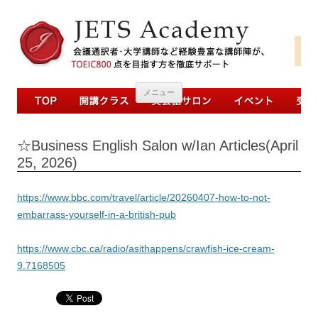
コンテンツへ移動
メニュー
☆Business English Salon w/Ian Articles(April
25, 2026)
https://www.bbc.com/travel/article/20260407-how-to-not-
embarrass-yourself-in-a-british-pub
https://www.cbc.ca/radio/asithappens/crawfish-ice-cream-
9.7168505