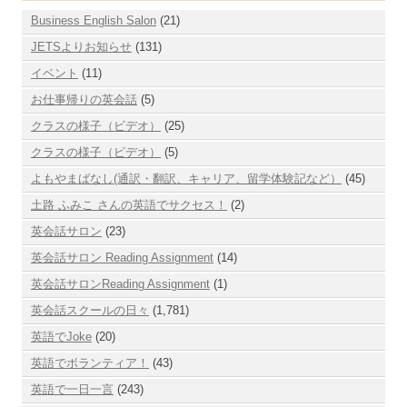
Business English Salon
(21)
JETSよりお知らせ
(131)
イベント
(11)
お仕事帰りの英会話
(5)
クラスの様子（ビデオ）
(25)
クラスの様子（ビデオ）
(5)
よもやまばなし(通訳・翻訳、キャリア、留学体験記など）
(45)
土路 ふみこ さんの英語でサクセス！
(2)
英会話サロン
(23)
英会話サロン Reading Assignment
(14)
英会話サロンReading Assignment
(1)
英会話スクールの日々
(1,781)
英語でJoke
(20)
英語でボランティア！
(43)
英語で一日一言
(243)