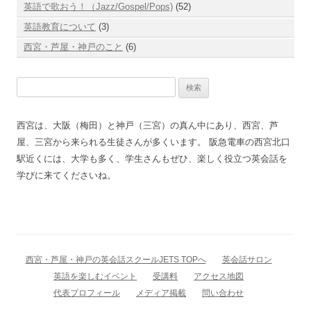
英語で歌おう！（Jazz/Gospel/Pops)
(52)
英語教育について
(3)
西宮・芦屋・神戸のこと
(6)
検
索:
西宮は、大阪（梅田）と神戸（三宮）の真ん中にあり、西宮、芦
屋、三宮から来られる生徒さんが多くいます。 阪急電車の西宮北口
駅近くには、大学も多く、学生さんもぜひ、楽しく役立つ英会話を
学びに来てくださいね。
西宮・芦屋・神戸の英会話スクールJETS TOPへ
英会話サロン
英語を楽しむイベント
受講料
アクセス地図
代表プロフィール
メディア掲載
問い合わせ