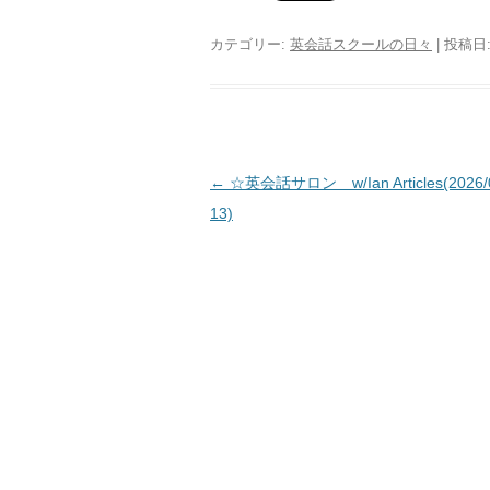
カテゴリー:
英会話スクールの日々
| 投稿日
投稿ナビゲーション
←
☆英会話サロン w/Ian Articles(2026/0
13)