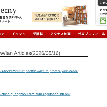
コンテンツへ移動
/Ian Articles(2026/05/16)
0260508-three-impactful-ways-to-protect-your-brain-
el/china-guangzhou-dim-sum-regulation-intl-hnk