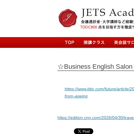
☆Business English Salon w
https://www.bbc.com/future/article/2
from-ageing
https://edition.cnn.com/2026/04/30/trav