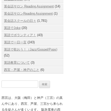
英会話サロン Reading Assignment
(14)
英会話サロンReading Assignment
(1)
英会話スクールの日々
(1,781)
英語でJoke
(20)
英語でボランティア！
(43)
英語で一日一言
(243)
英語で歌おう！（Jazz/Gospel/Pops)
(52)
英語教育について
(3)
西宮・芦屋・神戸のこと
(6)
検
索:
西宮は、大阪（梅田）と神戸（三宮）の真
ん中にあり、西宮、芦屋、三宮から来られ
る生徒さんが多くいます。 阪急電車の西