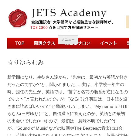
コンテンツへ移動
メニュー
☆りゆらむみ
新学期になり、生徒さん達から、”先生は、最初から英語が好き
だったのですか?”と、聞かれました…..実は、小学校一年生の
時、担任の先生が、英語では、”苗字と名前の順番が逆になるの
ですよ〜”と言われたのですが、”なるほど! 英語は、日本語を逆
さまに読めばいいんだ”と勘違いしてしまい、”My name is りゆ
らむみ(三村ゆり）”と、自信満々に答えたのが、英語との最初
の出会いでした(>_<) ので、最初は、意味不明でした(^^)
が、”Sound of Music”などの映画やThe Beatlesの音楽に出会
い、英語が大好きになりました(*^o^*) 皆さんにも、英語が大好