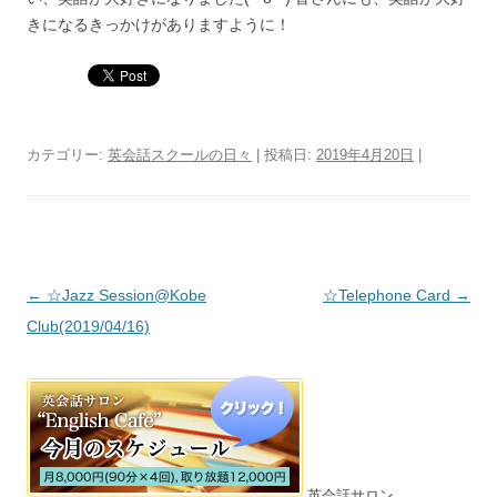
きになるきっかけがありますように！
カテゴリー:
英会話スクールの日々
| 投稿日:
2019年4月20日
|
投稿ナビゲーション
←
☆Jazz Session@Kobe
☆Telephone Card
→
Club(2019/04/16)
英会話サロン