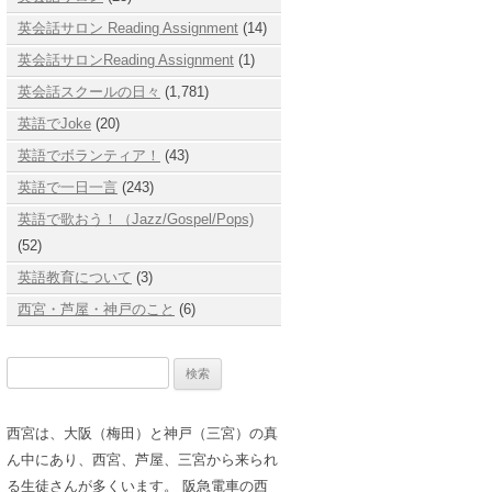
英会話サロン Reading Assignment
(14)
英会話サロンReading Assignment
(1)
英会話スクールの日々
(1,781)
英語でJoke
(20)
英語でボランティア！
(43)
英語で一日一言
(243)
英語で歌おう！（Jazz/Gospel/Pops)
(52)
英語教育について
(3)
西宮・芦屋・神戸のこと
(6)
検
索:
西宮は、大阪（梅田）と神戸（三宮）の真
ん中にあり、西宮、芦屋、三宮から来られ
る生徒さんが多くいます。 阪急電車の西