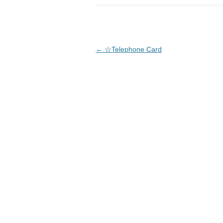
投稿ナビゲーション
←
☆Telephone Card