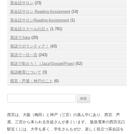
英会話サロン
(23)
英会話サロン Reading Assignment
(14)
英会話サロンReading Assignment
(1)
英会話スクールの日々
(1,781)
英語でJoke
(20)
英語でボランティア！
(43)
英語で一日一言
(243)
英語で歌おう！（Jazz/Gospel/Pops)
(52)
英語教育について
(3)
西宮・芦屋・神戸のこと
(6)
検
索:
西宮は、大阪（梅田）と神戸（三宮）の真ん中にあり、西宮、芦
屋、三宮から来られる生徒さんが多くいます。 阪急電車の西宮北口
駅近くには、大学も多く、学生さんもぜひ、楽しく役立つ英会話を