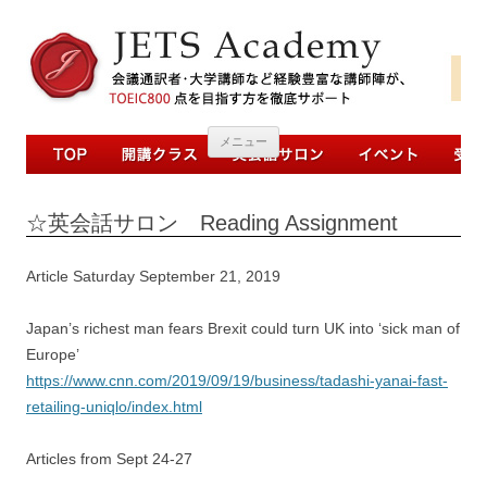
コンテンツへ移動
メニュー
☆英会話サロン Reading Assignment
Article Saturday September 21, 2019
Japan’s richest man fears Brexit could turn UK into ‘sick man of
Europe’
https://www.cnn.com/2019/09/19/business/tadashi-yanai-fast-
retailing-uniqlo/index.html
Articles from Sept 24-27