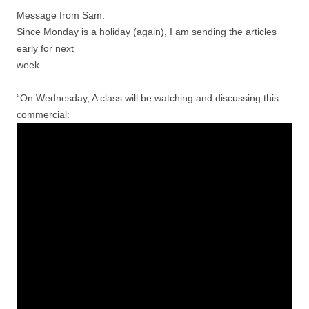
Message from Sam:
Since Monday is a holiday (again), I am sending the articles
early for next
week.
“On Wednesday, A class will be watching and discussing this
commercial: