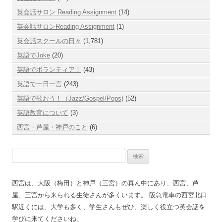
英会話サロン Reading Assignment
(14)
英会話サロンReading Assignment
(1)
英会話スクールの日々
(1,781)
英語でJoke
(20)
英語でボランティア！
(43)
英語で一日一言
(243)
英語で歌おう！（Jazz/Gospel/Pops)
(52)
英語教育について
(3)
西宮・芦屋・神戸のこと
(6)
検
索:
西宮は、大阪（梅田）と神戸（三宮）の真ん中にあり、西宮、芦
屋、三宮から来られる生徒さんが多くいます。 阪急電車の西宮北口
駅近くには、大学も多く、学生さんもぜひ、楽しく役立つ英会話を
学びに来てくださいね。