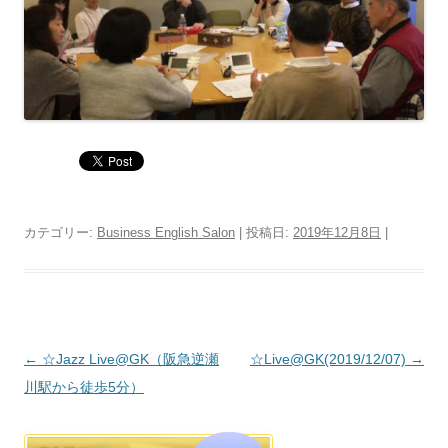
カテゴリー:
Business English Salon
| 投稿日:
2019年12月8日
|
投稿ナビゲーション
←
☆Jazz Live@GK（阪急逆瀬
☆Live@GK(2019/12/07)
→
川駅から徒歩5分）