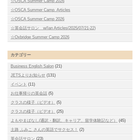
☆OSCA Summer Camp 2026
☆OSCA Summer Camp. Articles
☆OSCA Summer Camp 2026
☆英会話サロン w/Ian Articles(2025/07/21-22)
☆Oxbridge Summer Camp 2026
カテゴリー
Business English Salon
(21)
JETSよりお知らせ
(131)
イベント
(11)
お仕事帰りの英会話
(5)
クラスの様子（ビデオ）
(5)
クラスの様子（ビデオ）
(25)
よもやまばなし(通訳・翻訳、キャリア、留学体験記など）
(45)
土路 ふみこ さんの英語でサクセス！
(2)
英会話サロン
(23)