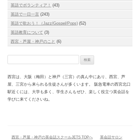
英語でボランティア！
(43)
英語で一日一言
(243)
英語で歌おう！（Jazz/Gospel/Pops)
(52)
英語教育について
(3)
西宮・芦屋・神戸のこと
(6)
検
索:
西宮は、大阪（梅田）と神戸（三宮）の真ん中にあり、西宮、芦
屋、三宮から来られる生徒さんが多くいます。 阪急電車の西宮北口
駅近くには、大学も多く、学生さんもぜひ、楽しく役立つ英会話を
学びに来てくださいね。
西宮・芦屋・神戸の英会話スクールJETS TOPへ
英会話サロン