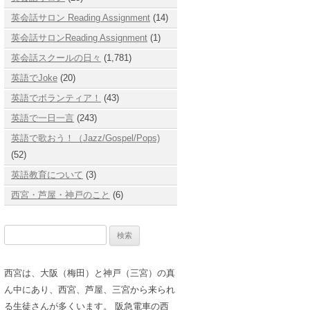
英会話サロン Reading Assignment
(14)
英会話サロンReading Assignment
(1)
英会話スクールの日々
(1,781)
英語でJoke
(20)
英語でボランティア！
(43)
英語で一日一言
(243)
英語で歌おう！（Jazz/Gospel/Pops)
(52)
英語教育について
(3)
西宮・芦屋・神戸のこと
(6)
検
索:
西宮は、大阪（梅田）と神戸（三宮）の真
ん中にあり、西宮、芦屋、三宮から来られ
る生徒さんが多くいます。 阪急電車の西