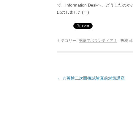
で、Information Deskへ。どう
ぼのしました(^^)
カテゴリー:
英語でボランティア！
| 投稿日
投稿ナビゲーション
←
☆英検二次面接試験直前対策講座