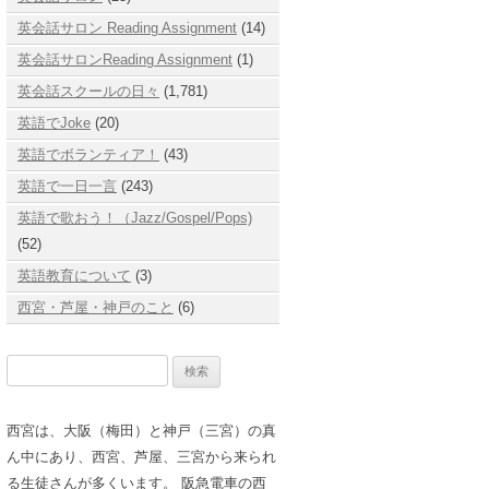
英会話サロン Reading Assignment
(14)
英会話サロンReading Assignment
(1)
英会話スクールの日々
(1,781)
英語でJoke
(20)
英語でボランティア！
(43)
英語で一日一言
(243)
英語で歌おう！（Jazz/Gospel/Pops)
(52)
英語教育について
(3)
西宮・芦屋・神戸のこと
(6)
検
索:
西宮は、大阪（梅田）と神戸（三宮）の真
ん中にあり、西宮、芦屋、三宮から来られ
る生徒さんが多くいます。 阪急電車の西