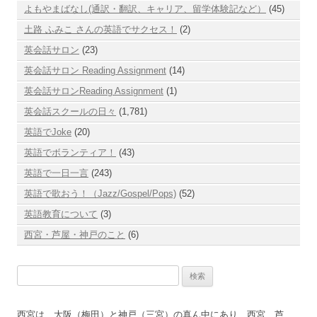
よもやまばなし(通訳・翻訳、キャリア、留学体験記など）
(45)
土路 ふみこ さんの英語でサクセス！
(2)
英会話サロン
(23)
英会話サロン Reading Assignment
(14)
英会話サロンReading Assignment
(1)
英会話スクールの日々
(1,781)
英語でJoke
(20)
英語でボランティア！
(43)
英語で一日一言
(243)
英語で歌おう！（Jazz/Gospel/Pops)
(52)
英語教育について
(3)
西宮・芦屋・神戸のこと
(6)
検
索:
西宮は、大阪（梅田）と神戸（三宮）の真ん中にあり、西宮、芦