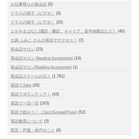
お仕事帰りの英会話
(5)
クラスの様子（ビデオ）
(5)
クラスの様子（ビデオ）
(25)
よもやまばなし(通訳・翻訳、キャリア、留学体験記など）
(45)
土路 ふみこ さんの英語でサクセス！
(2)
英会話サロン
(23)
英会話サロン Reading Assignment
(14)
英会話サロンReading Assignment
(1)
英会話スクールの日々
(1,781)
英語でJoke
(20)
英語でボランティア！
(43)
英語で一日一言
(243)
英語で歌おう！（Jazz/Gospel/Pops)
(52)
英語教育について
(3)
西宮・芦屋・神戸のこと
(6)