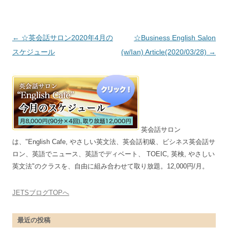
投稿ナビゲーション
←
☆英会話サロン2020年4月の
☆Business English Salon
スケジュール
(w/Ian) Article(2020/03/28)
→
英会話サロン
は、"English Cafe, やさしい英文法、英会話初級、ビシネス英会話サ
ロン、英語でニュース、英語でディベート、 TOEIC, 英検, やさしい
英文法"のクラスを、自由に組み合わせて取り放題。12,000円/月。
JETSブログTOPへ
最近の投稿