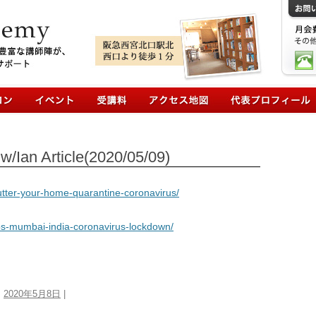
コンテンツへ移動
/Ian Article(2020/05/09)
utter-your-home-quarantine-coronavirus/
s-mumbai-india-coronavirus-lockdown/
:
2020年5月8日
|