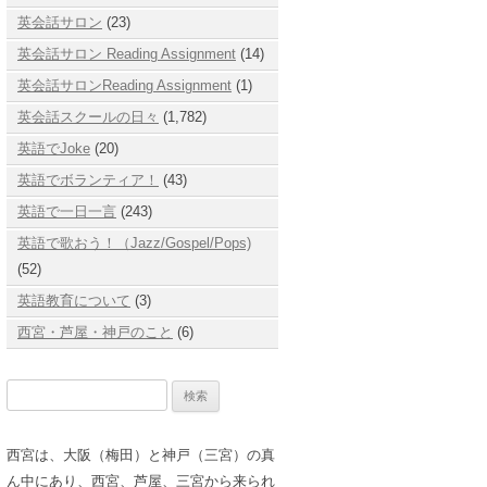
英会話サロン
(23)
英会話サロン Reading Assignment
(14)
英会話サロンReading Assignment
(1)
英会話スクールの日々
(1,782)
英語でJoke
(20)
英語でボランティア！
(43)
英語で一日一言
(243)
英語で歌おう！（Jazz/Gospel/Pops)
(52)
英語教育について
(3)
西宮・芦屋・神戸のこと
(6)
検
索:
西宮は、大阪（梅田）と神戸（三宮）の真
ん中にあり、西宮、芦屋、三宮から来られ