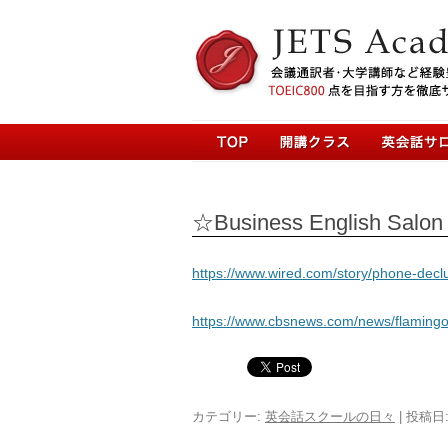
☆Business English Salon w
https://www.wired.com/story/phone-decl
https://www.cbsnews.com/news/flamingo
カテゴリー:
英会話スクールの日々
| 投稿日