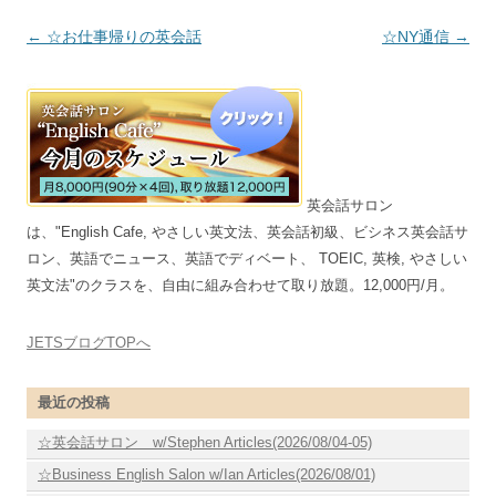
投稿ナビゲーション
←
☆お仕事帰りの英会話
☆NY通信
→
英会話サロン
は、"English Cafe, やさしい英文法、英会話初級、ビシネス英会話サ
ロン、英語でニュース、英語でディベート、 TOEIC, 英検, やさしい
英文法"のクラスを、自由に組み合わせて取り放題。12,000円/月。
JETSブログTOPへ
最近の投稿
☆英会話サロン w/Stephen Articles(2026/08/04-05)
☆Business English Salon w/Ian Articles(2026/08/01)