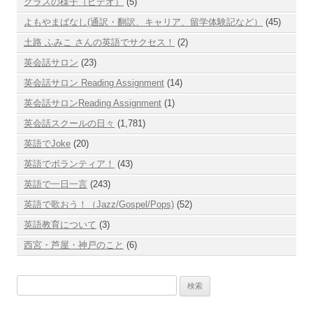
クラスの様子（ビデオ）
(5)
よもやまばなし(通訳・翻訳、キャリア、留学体験記など）
(45)
土路 ふみこ さんの英語でサクセス！
(2)
英会話サロン
(23)
英会話サロン Reading Assignment
(14)
英会話サロンReading Assignment
(1)
英会話スクールの日々
(1,781)
英語でJoke
(20)
英語でボランティア！
(43)
英語で一日一言
(243)
英語で歌おう！（Jazz/Gospel/Pops)
(52)
英語教育について
(3)
西宮・芦屋・神戸のこと
(6)
検
索: