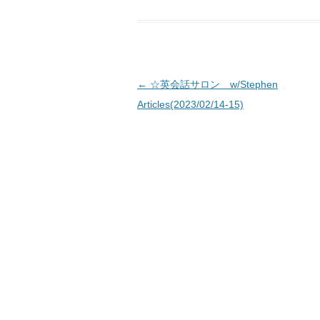
投稿ナビゲーション
←
☆英会話サロン w/Stephen
Articles(2023/02/14-15)