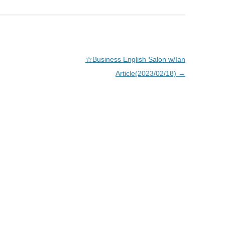
☆Business English Salon w/Ian
Article(2023/02/18)
→