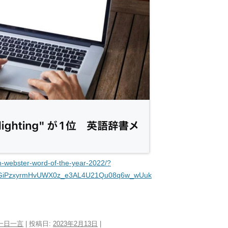
m-webster-word-of-the-year-2022/?
_GiPzxyrmHvUWX0z_e3AL4U21Qu08q6w_wUuk
一日一言
| 投稿日:
2023年2月13日
|