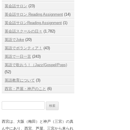
英会話サロン
(23)
英会話サロン Reading Assignment
(14)
英会話サロンReading Assignment
(1)
英会話スクールの日々
(1,782)
英語でJoke
(20)
英語でボランティア！
(43)
英語で一日一言
(243)
英語で歌おう！（Jazz/Gospel/Pops)
(52)
英語教育について
(3)
西宮・芦屋・神戸のこと
(6)
検
索:
西宮は、大阪（梅田）と神戸（三宮）の真
ん中にあり、西宮、芦屋、三宮から来られ