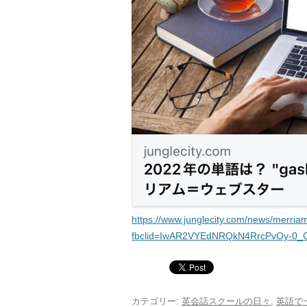
https://www.junglecity.com/news/merria
fbclid=IwAR2VYEdNRQkN4RrcPvOy-0
カテゴリー:
英会話スクールの日々
,
英語で