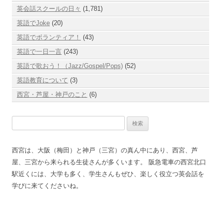
英会話スクールの日々
(1,781)
英語でJoke
(20)
英語でボランティア！
(43)
英語で一日一言
(243)
英語で歌おう！（Jazz/Gospel/Pops)
(52)
英語教育について
(3)
西宮・芦屋・神戸のこと
(6)
検
索:
西宮は、大阪（梅田）と神戸（三宮）の真ん中にあり、西宮、芦
屋、三宮から来られる生徒さんが多くいます。 阪急電車の西宮北口
駅近くには、大学も多く、学生さんもぜひ、楽しく役立つ英会話を
学びに来てくださいね。