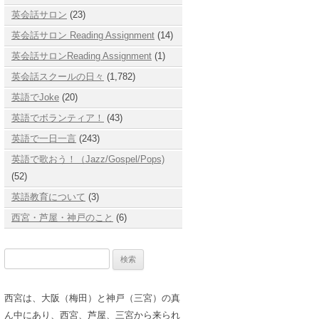
英会話サロン
(23)
英会話サロン Reading Assignment
(14)
英会話サロンReading Assignment
(1)
英会話スクールの日々
(1,782)
英語でJoke
(20)
英語でボランティア！
(43)
英語で一日一言
(243)
英語で歌おう！（Jazz/Gospel/Pops)
(52)
英語教育について
(3)
西宮・芦屋・神戸のこと
(6)
検
索:
西宮は、大阪（梅田）と神戸（三宮）の真
ん中にあり、西宮、芦屋、三宮から来られ