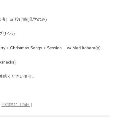
on参加者）or 投げ銭(見学のみ)
カプリシカ
ty + Christmas Songs + Session w/ Mari Itohara(p)
s/snacks)
連絡くださいませ。
:
2023年11月25日
|