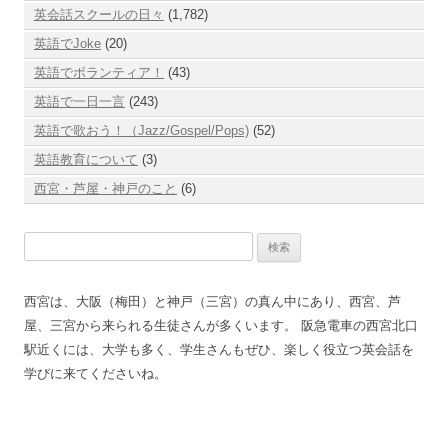
英会話スクールの日々
(1,782)
英語でJoke
(20)
英語でボランティア！
(43)
英語で一日一言
(243)
英語で歌おう！（Jazz/Gospel/Pops)
(52)
英語教育について
(3)
西宮・芦屋・神戸のこと
(6)
検
索:
西宮は、大阪（梅田）と神戸（三宮）の真ん中にあり、西宮、芦
屋、三宮から来られる生徒さんが多くいます。 阪急電車の西宮北口
駅近くには、大学も多く、学生さんもぜひ、楽しく役立つ英会話を
学びに来てくださいね。