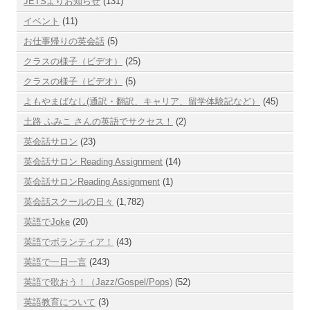
JETSよりお知らせ
(131)
イベント
(11)
お仕事帰りの英会話
(5)
クラスの様子（ビデオ）
(25)
クラスの様子（ビデオ）
(5)
よもやまばなし(通訳・翻訳、キャリア、留学体験記など）
(45)
土路 ふみこ さんの英語でサクセス！
(2)
英会話サロン
(23)
英会話サロン Reading Assignment
(14)
英会話サロンReading Assignment
(1)
英会話スクールの日々
(1,782)
英語でJoke
(20)
英語でボランティア！
(43)
英語で一日一言
(243)
英語で歌おう！（Jazz/Gospel/Pops)
(52)
英語教育について
(3)