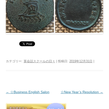
カテゴリー:
英会話スクールの日々
| 投稿日:
2019年12月31日
|
投稿ナビゲーション
←
☆Business English Salon
☆New Year’s Resolution
→