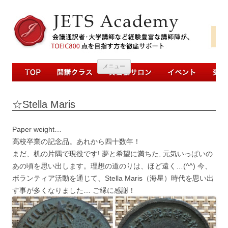
コンテンツへ移動
メニュー
☆Stella Maris
Paper weight…
高校卒業の記念品。あれから四十数年！
まだ、机の片隅で現役です! 夢と希望に満ちた, 元気いっぱいの
あの頃を思い出します。理想の道のりは、ほど遠く…(^^) 今、
ボランティア活動を通じて、Stella Maris（海星）時代を思い出
す事が多くなりました… ご縁に感謝！