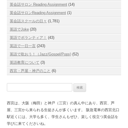
英会話サロン Reading Assignment
(14)
英会話サロンReading Assignment
(1)
英会話スクールの日々
(1,781)
英語でJoke
(20)
英語でボランティア！
(43)
英語で一日一言
(243)
英語で歌おう！（Jazz/Gospel/Pops)
(52)
英語教育について
(3)
西宮・芦屋・神戸のこと
(6)
検
索:
西宮は、大阪（梅田）と神戸（三宮）の真ん中にあり、西宮、芦
屋、三宮から来られる生徒さんが多くいます。 阪急電車の西宮北口
駅近くには、大学も多く、学生さんもぜひ、楽しく役立つ英会話を
学びに来てくださいね。