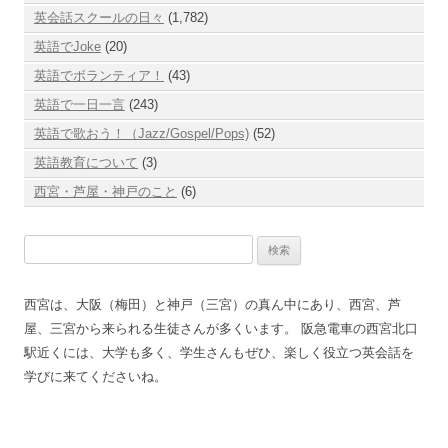
英会話スクールの日々
(1,782)
英語でJoke
(20)
英語でボランティア！
(43)
英語で一日一言
(243)
英語で歌おう！（Jazz/Gospel/Pops)
(52)
英語教育について
(3)
西宮・芦屋・神戸のこと
(6)
検
索:
西宮は、大阪（梅田）と神戸（三宮）の真ん中にあり、西宮、芦
屋、三宮から来られる生徒さんが多くいます。 阪急電車の西宮北口
駅近くには、大学も多く、学生さんもぜひ、楽しく役立つ英会話を
学びに来てくださいね。