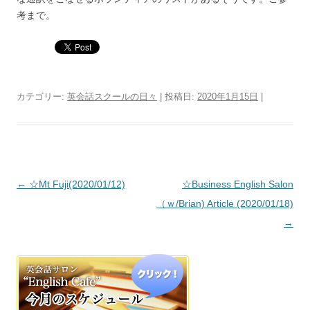
考まで。
カテゴリー:
英会話スクールの日々
| 投稿日:
2020年1月15日
|
投稿ナビゲーション
←
☆Mt Fuji(2020/01/12)
☆Business English Salon
（ｗ/Brian) Article (2020/01/18)
→