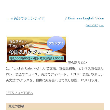
投稿ナビゲーション
←
☆英語でボランティア
☆Business English Salon
(w/Brian)
→
英会話サロン
は、"English Cafe, やさしい英文法、英会話初級、ビシネス英会話サ
ロン、英語でニュース、英語でディベート、 TOEIC, 英検, やさしい
英文法"のクラスを、自由に組み合わせて取り放題。12,000円/月。
JETSブログTOPへ
最近の投稿