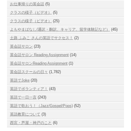
お仕事帰りの英会話
(5)
クラスの様子（ビデオ）
(5)
クラスの様子（ビデオ）
(25)
よもやまばなし(通訳・翻訳、キャリア、留学体験記など）
(45)
土路 ふみこ さんの英語でサクセス！
(2)
英会話サロン
(23)
英会話サロン Reading Assignment
(14)
英会話サロンReading Assignment
(1)
英会話スクールの日々
(1,782)
英語でJoke
(20)
英語でボランティア！
(43)
英語で一日一言
(243)
英語で歌おう！（Jazz/Gospel/Pops)
(52)
英語教育について
(3)
西宮・芦屋・神戸のこと
(6)