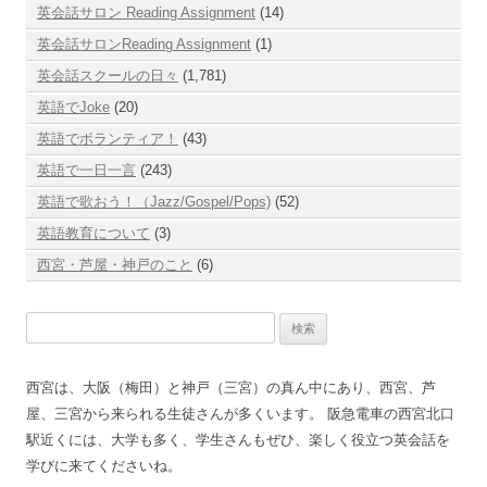
英会話サロン Reading Assignment
(14)
英会話サロンReading Assignment
(1)
英会話スクールの日々
(1,781)
英語でJoke
(20)
英語でボランティア！
(43)
英語で一日一言
(243)
英語で歌おう！（Jazz/Gospel/Pops)
(52)
英語教育について
(3)
西宮・芦屋・神戸のこと
(6)
検
索:
西宮は、大阪（梅田）と神戸（三宮）の真ん中にあり、西宮、芦
屋、三宮から来られる生徒さんが多くいます。 阪急電車の西宮北口
駅近くには、大学も多く、学生さんもぜひ、楽しく役立つ英会話を
学びに来てくださいね。