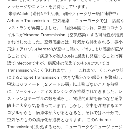
メッセージやコメントをお待ちしています。
-米語Watch（週刊NY生活紙、朝日ウィークリー紙に連載中)-
Airborne Transmission 空気感染 ニューヨークでは、店舗や
レストランが再開しました。 経済再開につれ、新型コロナウ
イルスがAirborne Transmission（空気感染）する可能性が指摘
されはじめました。空気感染とは、呼気から排出される、微小
飛沫エアロゾル(Aerosol)が空中に漂い、それにより感染が広が
ることです。 （病原体が他人の体に感染し発症することは英
語でInfectionですが、病原体の伝染そのものについては
Transmissionがよく使われます。） これまで、くしゃみや咳
によるDroplet Transmission（大きな飛沫での感染）を警戒し、
飛沫は６フィート（２メートル弱）以上飛ばないことを前提
に、ソーシャル・ディスタンシングが推奨されてきました。レ
ストランはテーブルの数を減らし、物理的距離を保つなど感染
防止に大変な気を遣っています。しかし、空中を浮遊するエア
ロゾルからも、病原体が広がるとなると、それでは不十分で、
空気そのものの清浄化が必要となります。 このAirborne
Transmissionに対処するため、ニューヨークやニュージャージ