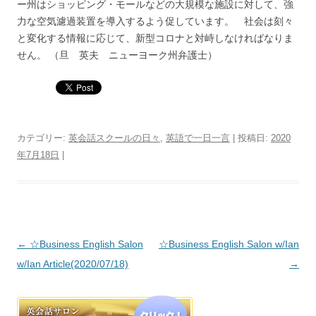
ー州はショッピング・モールなどの大規模な施設に対して、強
力な空気濾過装置を導入するよう促しています。 社会は刻々
と変化する情報に応じて、新型コロナと対峙しなければなりま
せん。 （旦 英夫 ニューヨーク州弁護士）
カテゴリー:
英会話スクールの日々
,
英語で一日一言
| 投稿日:
2020
年7月18日
|
投稿ナビゲーション
←
☆Business English Salon
☆Business English Salon w/Ian
w/Ian Article(2020/07/18)
→