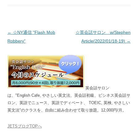
投稿ナビゲーション
←
☆NY通信 “Flash Mob
☆英会話サロン w/Stephen
Robbery”
Article(2022/01/18-19)
→
英会話サロン
は、"English Cafe, やさしい英文法、英会話初級、ビシネス英会話サ
ロン、英語でニュース、英語でディベート、 TOEIC, 英検, やさしい
英文法"のクラスを、自由に組み合わせて取り放題。12,000円/月。
JETSブログTOPへ