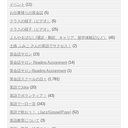
イベント
(11)
お仕事帰りの英会話
(5)
クラスの様子（ビデオ）
(5)
クラスの様子（ビデオ）
(25)
よもやまばなし(通訳・翻訳、キャリア、留学体験記など）
(45)
土路 ふみこ さんの英語でサクセス！
(2)
英会話サロン
(23)
英会話サロン Reading Assignment
(14)
英会話サロンReading Assignment
(1)
英会話スクールの日々
(1,781)
英語でJoke
(20)
英語でボランティア！
(43)
英語で一日一言
(243)
英語で歌おう！（Jazz/Gospel/Pops)
(52)
英語教育について
(3)