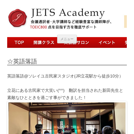
コンテンツへ移動
メニュー
☆英語落語
英語落語@ソレイユ古民家スタジオ(JR立花駅から徒歩10分）
立花にある古民家で大笑い(^^) 翻訳を担当された新田先生と
素敵なひとときを過ごす事ができました！