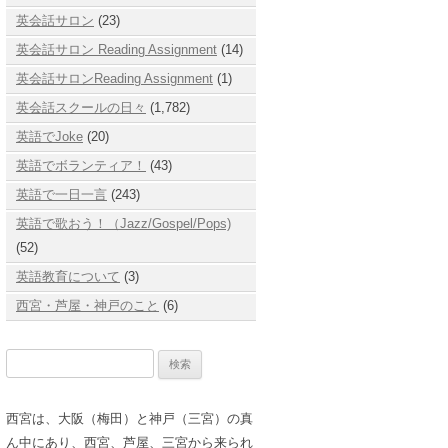
英会話サロン
(23)
英会話サロン Reading Assignment
(14)
英会話サロンReading Assignment
(1)
英会話スクールの日々
(1,782)
英語でJoke
(20)
英語でボランティア！
(43)
英語で一日一言
(243)
英語で歌おう！（Jazz/Gospel/Pops)
(52)
英語教育について
(3)
西宮・芦屋・神戸のこと
(6)
検
索:
西宮は、大阪（梅田）と神戸（三宮）の真
ん中にあり、西宮、芦屋、三宮から来られ