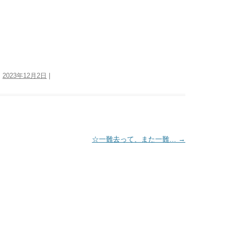
:
2023年12月2日
|
☆一難去って、また一難…
→