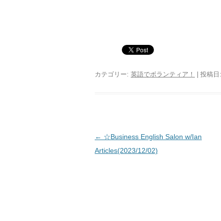
カテゴリー:
英語でボランティア！
| 投稿日
投稿ナビゲーション
←
☆Business English Salon w/Ian
Articles(2023/12/02)